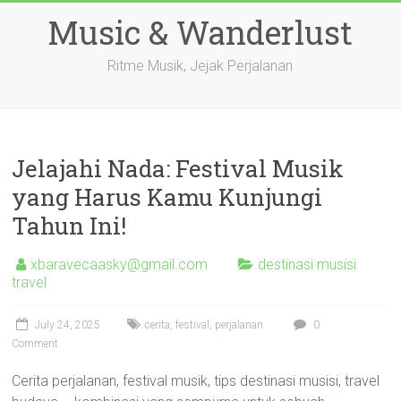
Skip
Music & Wanderlust
to
content
Ritme Musik, Jejak Perjalanan
Jelajahi Nada: Festival Musik
yang Harus Kamu Kunjungi
Tahun Ini!
xbaravecaasky@gmail.com
destinasi musisi
travel
July 24, 2025
cerita
,
festival
,
perjalanan
0
Comment
Cerita perjalanan, festival musik, tips destinasi musisi, travel