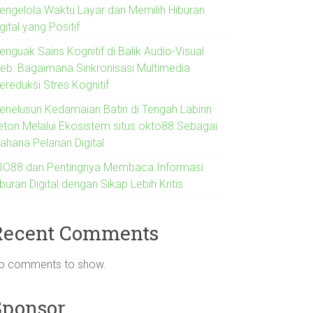
engelola Waktu Layar dan Memilih Hiburan
gital yang Positif
nguak Sains Kognitif di Balik Audio-Visual
eb: Bagaimana Sinkronisasi Multimedia
ereduksi Stres Kognitif
enelusuri Kedamaian Batin di Tengah Labirin
eton Melalui Ekosistem situs okto88 Sebagai
ahana Pelarian Digital
IO88 dan Pentingnya Membaca Informasi
buran Digital dengan Sikap Lebih Kritis
Recent Comments
o comments to show.
Sponsor