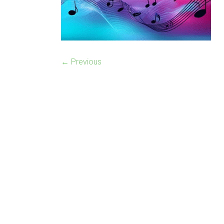
← Previous