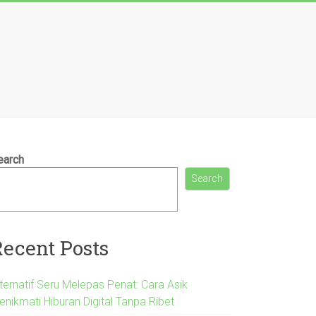
earch
Search
Recent Posts
lternatif Seru Melepas Penat: Cara Asik
enikmati Hiburan Digital Tanpa Ribet