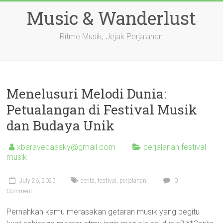
Skip
Music & Wanderlust
to
content
Ritme Musik, Jejak Perjalanan
Menelusuri Melodi Dunia:
Petualangan di Festival Musik
dan Budaya Unik
xbaravecaasky@gmail.com
perjalanan festival
musik
July 26, 2025
cerita
,
festival
,
perjalanan
0
Comment
Pernahkah kamu merasakan getaran musik yang begitu