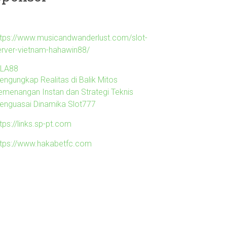
ttps://www.musicandwanderlust.com/slot-
erver-vietnam-hahawin88/
ILA88
engungkap Realitas di Balik Mitos
emenangan Instan dan Strategi Teknis
enguasai Dinamika Slot777
tps://links.sp-pt.com
ttps://www.hakabetfc.com