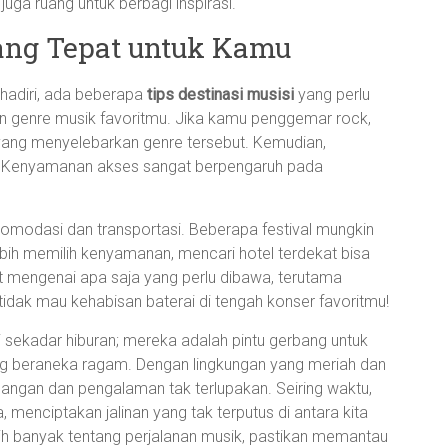
 juga ruang untuk berbagi inspirasi.
yang Tepat untuk Kamu
ihadiri, ada beberapa
tips destinasi musisi
yang perlu
rkan genre musik favoritmu. Jika kamu penggemar rock,
yang menyelebarkan genre tersebut. Kemudian,
n. Kenyamanan akses sangat berpengaruh pada
modasi dan transportasi. Beberapa festival mungkin
bih memilih kenyamanan, mencari hotel terdekat bisa
anjut mengenai apa saja yang perlu dibawa, terutama
 tidak mau kehabisan baterai di tengah konser favoritmu!
sekadar hiburan; mereka adalah pintu gerbang untuk
g beraneka ragam. Dengan lingkungan yang meriah dan
angan dan pengalaman tak terlupakan. Seiring waktu,
 menciptakan jalinan yang tak terputus di antara kita
bih banyak tentang perjalanan musik, pastikan memantau