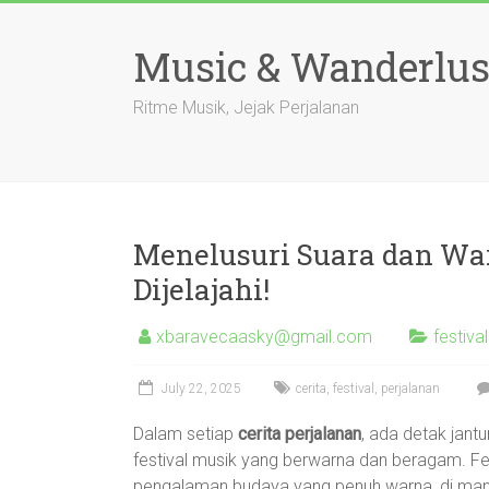
Skip
to
Music & Wanderlus
content
Ritme Musik, Jejak Perjalanan
Menelusuri Suara dan War
Dijelajahi!
xbaravecaasky@gmail.com
festiva
July 22, 2025
cerita
,
festival
,
perjalanan
Dalam setiap
cerita perjalanan
, ada detak jan
festival musik yang berwarna dan beragam. Fe
pengalaman budaya yang penuh warna, di mana 