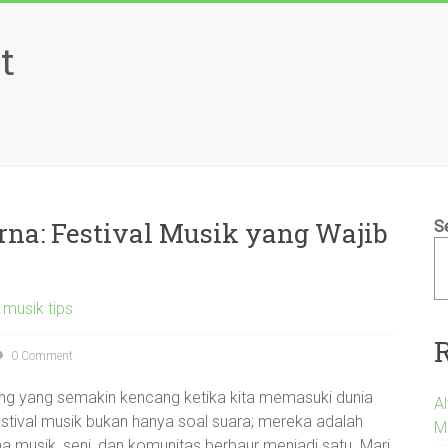
t
na: Festival Musik yang Wajib
S
l musik tips
0 Comment
tung yang semakin kencang ketika kita memasuki dunia
A
stival musik bukan hanya soal suara; mereka adalah
M
musik, seni, dan komunitas berbaur menjadi satu. Mari