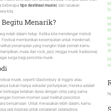
M
agi beberapa
tips destinasi musisi
, dan rasakan
Di
wa kita.
Me
 Begitu Menarik?
W
M
ang indah dalam hidup. Ketika kita mendengar melodi
M
. Festival memberikan kesempatan untuk menikmati
B
 melihat penampilan yang mungkin tidak pernah kamu
W
ampilkan, mulai dari rock, jazz, hingga musik tradisional,
gai surga bagi pencinta musik.
M
Hi
odi
estival musik, seperti Glastonbury di Inggris atau
duanya bukan hanya sekadar pertunjukan; mereka adalah
i berbagai belahan dunia dengan cinta yang sama
N
ung dengan momen-momen saat melihat penonton
cara bersamaan. Untuk merasakan lebih dalam, kamu
isa jadi inspirasi untuk perjalanan selanjutnya.