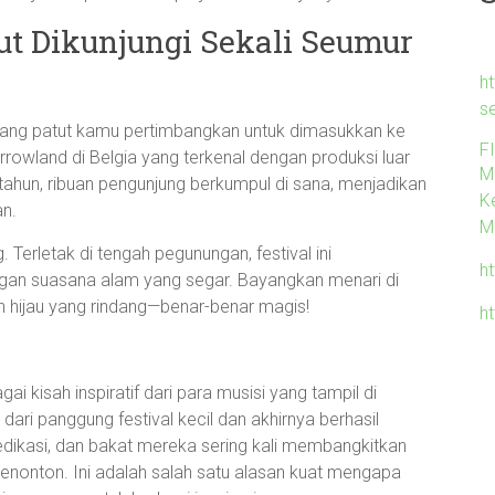
ut Dikunjungi Sekali Seumur
h
s
 yang patut kamu pertimbangkan untuk dimasukkan ke
F
owland di Belgia yang terkenal dengan produksi luar
M
ahun, ribuan pengunjung berkumpul di sana, menjadikan
K
an.
M
. Terletak di tengah pegunungan, festival ini
ht
n suasana alam yang segar. Bayangkan menari di
on hijau yang rindang—benar-benar magis!
h
ai kisah inspiratif dari para musisi yang tampil di
dari panggung festival kecil dan akhirnya berhasil
edikasi, dan bakat mereka sering kali membangkitkan
nonton. Ini adalah salah satu alasan kuat mengapa