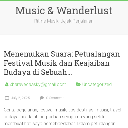
Skip
Music & Wanderlust
to
content
Ritme Musik, Jejak Perjalanan
Menemukan Suara: Petualangan
Festival Musik dan Keajaiban
Budaya di Sebuah…
xbaravecaasky@gmail.com
Uncategorized
July 2, 2025
0 Comment
Cerita perjalanan, festival musik, tips destinasi musisi, travel
budaya ini adalah perpaduan sempurna yang selalu
membuat hati saya berdebar-debar. Dalam petualangan