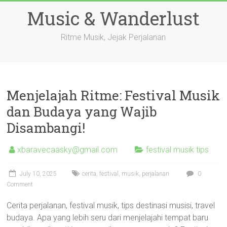
Skip
Music & Wanderlust
to
content
Ritme Musik, Jejak Perjalanan
Menjelajah Ritme: Festival Musik
dan Budaya yang Wajib
Disambangi!
xbaravecaasky@gmail.com
festival musik tips
July 10, 2025
cerita
,
festival
,
musik
,
perjalanan
0
Comment
Cerita perjalanan, festival musik, tips destinasi musisi, travel
budaya. Apa yang lebih seru dari menjelajahi tempat baru