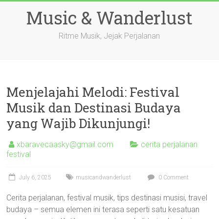
Skip
Music & Wanderlust
to
content
Ritme Musik, Jejak Perjalanan
Menjelajahi Melodi: Festival
Musik dan Destinasi Budaya
yang Wajib Dikunjungi!
xbaravecaasky@gmail.com
cerita perjalanan
festival
July 6, 2025
musicandwanderlust
0 Comment
Cerita perjalanan, festival musik, tips destinasi musisi, travel
budaya – semua elemen ini terasa seperti satu kesatuan