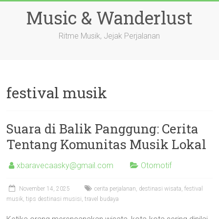
Skip
Music & Wanderlust
to
content
Ritme Musik, Jejak Perjalanan
festival musik
Suara di Balik Panggung: Cerita
Tentang Komunitas Musik Lokal
xbaravecaasky@gmail.com
Otomotif
November 14, 2025
cerita perjalanan
,
destinasi wisata
,
festival
musik
,
tips destinasi musisi
,
travel budaya