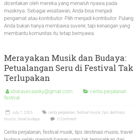
diceritakan oleh mereka yang menaruh nyawa pada
musiknya. Sebagai wisatawan, Anda bisa menjadi
pengamat atau kontributor. Pilih menjadi kontributor. Pulang
Anda bukan hanya membawa suvenir, tapi kenangan yang
membantu komunitas itu tetap bernyawa.
Merayakan Musik dan Budaya:
Petualangan Seru di Festival Tak
Terlupakan
xbaravecaasky@gmail.com
cerita perjalanan
festival
July 7, 2025
cerita perjalanan
,
festival musik
,
tips destinasi
musisi
,
travel budaya
0 Comment
Cerita perjalanan, festival musik, tips destinasi musisi, travel
budaya selalu menjadi bagian yang tak terpisahkan dari