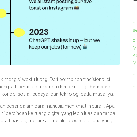
h
s
F
M
K
M
ht
k mengisi waktu luang. Dari permainan tradisional di
h
engikuti perubahan zaman dan teknologi. Setiap era
kondisi sosial, budaya, dan teknologi pada masanya.
an besar dalam cara manusia menikmati hiburan. Apa
ini berpindah ke ruang digital yang lebih luas dan tanpa
cara tiba-tiba, melainkan melalui proses panjang yang