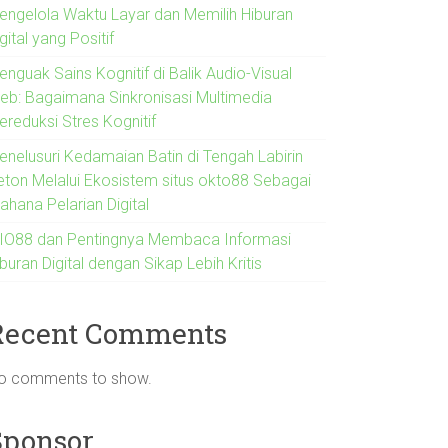
engelola Waktu Layar dan Memilih Hiburan
gital yang Positif
nguak Sains Kognitif di Balik Audio-Visual
eb: Bagaimana Sinkronisasi Multimedia
ereduksi Stres Kognitif
enelusuri Kedamaian Batin di Tengah Labirin
eton Melalui Ekosistem situs okto88 Sebagai
ahana Pelarian Digital
IO88 dan Pentingnya Membaca Informasi
buran Digital dengan Sikap Lebih Kritis
Recent Comments
o comments to show.
Sponsor