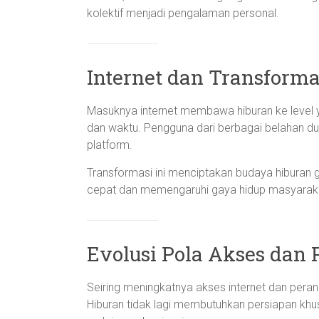
kolektif menjadi pengalaman personal.
Internet dan Transforma
Masuknya internet membawa hiburan ke level ya
dan waktu. Pengguna dari berbagai belahan d
platform.
Transformasi ini menciptakan budaya hiburan 
cepat dan memengaruhi gaya hidup masyarak
Evolusi Pola Akses dan P
Seiring meningkatnya akses internet dan perang
Hiburan tidak lagi membutuhkan persiapan khus