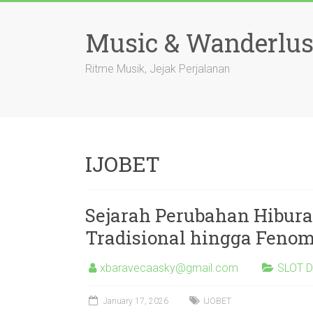
Skip
to
Music & Wanderlus
content
Ritme Musik, Jejak Perjalanan
IJOBET
Sejarah Perubahan Hibura
Tradisional hingga Feno
xbaravecaasky@gmail.com
SLOT 
January 17, 2026
IJOBET