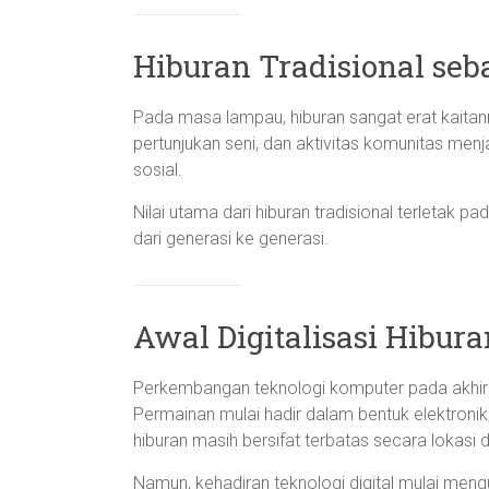
Hiburan Tradisional seb
Pada masa lampau, hiburan sangat erat kaitan
pertunjukan seni, dan aktivitas komunitas men
sosial.
Nilai utama dari hiburan tradisional terletak 
dari generasi ke generasi.
Awal Digitalisasi Hibura
Perkembangan teknologi komputer pada akhir ab
Permainan mulai hadir dalam bentuk elektronik,
hiburan masih bersifat terbatas secara lokasi 
Namun, kehadiran teknologi digital mulai meng