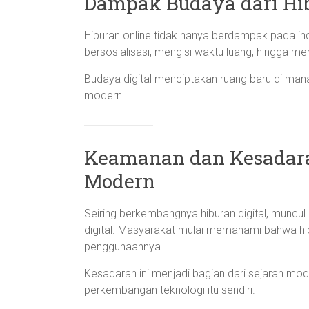
Dampak Budaya dari Hi
Hiburan online tidak hanya berdampak pada ind
bersosialisasi, mengisi waktu luang, hingga me
Budaya digital menciptakan ruang baru di mana
modern.
Keamanan dan Kesadaran
Modern
Seiring berkembangnya hiburan digital, muncul
digital. Masyarakat mulai memahami bahwa h
penggunaannya.
Kesadaran ini menjadi bagian dari sejarah moder
perkembangan teknologi itu sendiri.