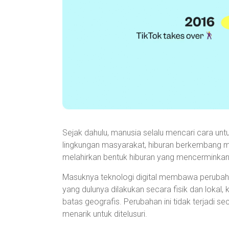
Sejak dahulu, manusia selalu mencari cara untu
lingkungan masyarakat, hiburan berkembang m
melahirkan bentuk hiburan yang mencerminkan 
Masuknya teknologi digital membawa perubah
yang dulunya dilakukan secara fisik dan lokal, k
batas geografis. Perubahan ini tidak terjadi se
menarik untuk ditelusuri.