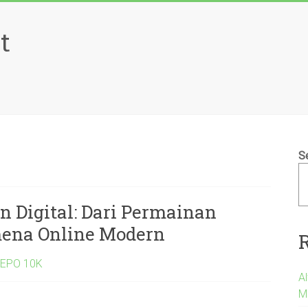
t
S
n Digital: Dari Permainan
mena Online Modern
DEPO 10K
A
M