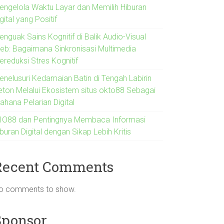
engelola Waktu Layar dan Memilih Hiburan
gital yang Positif
nguak Sains Kognitif di Balik Audio-Visual
eb: Bagaimana Sinkronisasi Multimedia
ereduksi Stres Kognitif
enelusuri Kedamaian Batin di Tengah Labirin
eton Melalui Ekosistem situs okto88 Sebagai
ahana Pelarian Digital
IO88 dan Pentingnya Membaca Informasi
buran Digital dengan Sikap Lebih Kritis
Recent Comments
o comments to show.
Sponsor