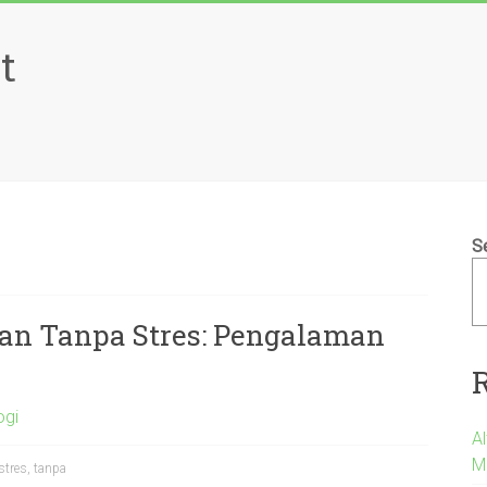
t
S
ran Tanpa Stres: Pengalaman
ogi
A
M
stres
,
tanpa