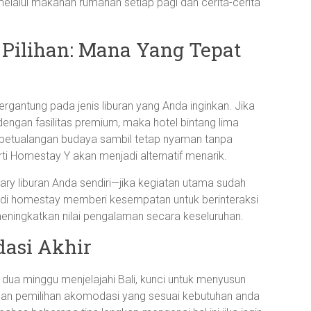
lalui makanan rumahan setiap pagi dan cerita-cerita
ilihan: Mana Yang Tepat
rgantung pada jenis liburan yang Anda inginkan. Jika
engan fasilitas premium, maka hotel bintang lima
ri petualangan budaya sambil tetap nyaman tanpa
i Homestay Y akan menjadi alternatif menarik.
rary liburan Anda sendiri—jika kegiatan utama sudah
i homestay memberi kesempatan untuk berinteraksi
eningkatkan nilai pengalaman secara keseluruhan.
asi Akhir
ua minggu menjelajahi Bali, kunci untuk menyusun
dengan pemilihan akomodasi yang sesuai kebutuhan anda