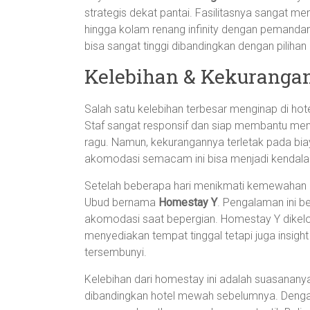
strategis dekat pantai. Fasilitasnya sangat me
hingga kolam renang infinity dengan pemanda
bisa sangat tinggi dibandingkan dengan pilihan 
Kelebihan & Kekuranga
Salah satu kelebihan terbesar menginap di ho
Staf sangat responsif dan siap membantu me
ragu. Namun, kekurangannya terletak pada bia
akomodasi semacam ini bisa menjadi kendala f
Setelah beberapa hari menikmati kemewahan ho
Ubud bernama
Homestay Y
. Pengalaman ini b
akomodasi saat bepergian. Homestay Y dikelol
menyediakan tempat tinggal tetapi juga insig
tersembunyi.
Kelebihan dari homestay ini adalah suasananya
dibandingkan hotel mewah sebelumnya. Dengan 