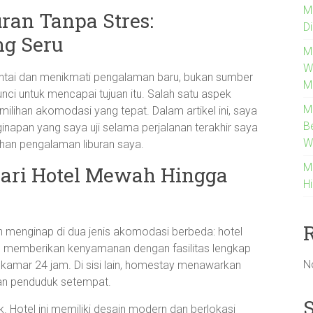
M
ran Tanpa Stres:
Di
ng Seru
Me
W
antai dan menikmati pengalaman baru, bukan sumber
M
unci untuk mencapai tujuan itu. Salah satu aspek
M
ilihan akomodasi yang tepat. Dalam artikel ini, saya
B
napan yang saya uji selama perjalanan terakhir saya
W
uhan pengalaman liburan saya.
M
ari Hotel Mewah Hingga
Hi
ih menginap di dua jenis akomodasi berbeda: hotel
h memberikan kenyamanan dengan fasilitas lengkap
N
n kamar 24 jam. Di sisi lain, homestay menawarkan
han penduduk setempat.
. Hotel ini memiliki desain modern dan berlokasi