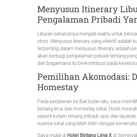
Menyusun Itinerary Libu
Pengalaman Pribadi Ya
Liburan seharusnya menjadi waktu untuk bers
stres. Menyusun itinerary yang efektif adalah k
terpenting dalam menyusun itinerary adalah pem
akan berbagi pengalaman pribadi tentang pengi
dan bagaimana itu berkontribusi pada keselur
Pemilihan Akomodasi: D
Homestay
Pada perjalanan ke Bali bulan lalu, saya memil
bintang lima dan homestay lokal. Hotel mewa
seperti kolam renang pribadi, spa, dan layana
nuansa lokal yang lebih intim dengan kerama
Saya mulai di
Hotel Bintang Lima X
di Seminyak