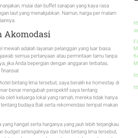
manjakan; mulai dari buffet sarapan yang kaya rasa
ngan laut yang menakjubkan. Namun, harga per malam
lainnya.
h
s
n Akomodasi
F
M
tel mewah adalah layanan pelanggan yang luar biasa.
K
njawab semua pertanyaan atau permintaan tamu tanpa
M
ya; jika Anda bepergian dengan anggaran terbatas,
inansial.
ht
tel bintang lima tersebut, saya beralih ke homestay di
h
enar-benar mengubah perspektif saya tentang
a oleh keluarga lokal yang ramah; mereka tidak hanya
ht tentang budaya Bali serta rekomendasi tempat makan
 yang hangat serta harganya yang jauh lebih terjangkau
budget setengahnya dari hotel bintang lima tersebut,