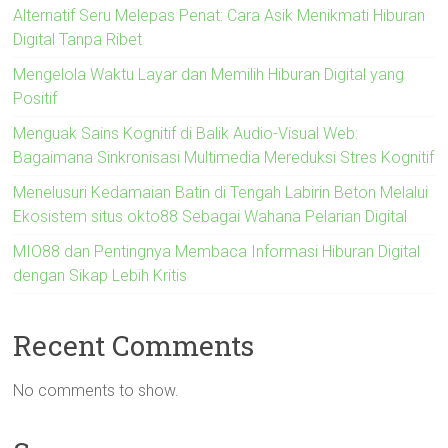
Alternatif Seru Melepas Penat: Cara Asik Menikmati Hiburan
Digital Tanpa Ribet
Mengelola Waktu Layar dan Memilih Hiburan Digital yang
Positif
Menguak Sains Kognitif di Balik Audio-Visual Web:
Bagaimana Sinkronisasi Multimedia Mereduksi Stres Kognitif
Menelusuri Kedamaian Batin di Tengah Labirin Beton Melalui
Ekosistem situs okto88 Sebagai Wahana Pelarian Digital
MIO88 dan Pentingnya Membaca Informasi Hiburan Digital
dengan Sikap Lebih Kritis
Recent Comments
No comments to show.