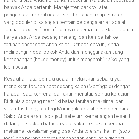
banyak Anda bertaruh. Manajemen bankroll atau
pengelolaan modal adalah seni bertahan hidup. Strategi
yang populer di kalangan pemain berpengalaman adalah
taruhan progresif positif. Idenya sederhana: naikkan taruhan
hanya saat Anda sedang menang, dan kembalilah ke
taruhan dasar saat Anda kalah. Dengan cara ini, Anda
melindungi modal pokok Anda dan menggunakan uang
kemenangan (house money) untuk mengambil risiko yang
lebih besar.
Kesalahan fatal pemula adalah melakukan sebaliknya:
menaikkan taruhan saat sedang kalah (Martingale) dengan
harapan satu kemenangan akan menutup semua kerugian.
Di dunia slot yang memiliki batas taruhan maksimal dan
volatilitas tinggi, strategi Martingale adalah resep bencana.
Saldo Anda akan habis jauh sebelum kemenangan besar itu
datang. Tetapkan batasan yang kaku. Tentukan berapa
maksimal kekalahan yang bisa Anda toleransi hari ini (stop-
loss) dan berapa target kemenangan yang ingin dicapai