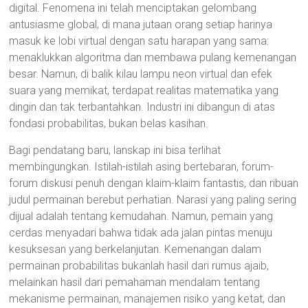
digital. Fenomena ini telah menciptakan gelombang
antusiasme global, di mana jutaan orang setiap harinya
masuk ke lobi virtual dengan satu harapan yang sama:
menaklukkan algoritma dan membawa pulang kemenangan
besar. Namun, di balik kilau lampu neon virtual dan efek
suara yang memikat, terdapat realitas matematika yang
dingin dan tak terbantahkan. Industri ini dibangun di atas
fondasi probabilitas, bukan belas kasihan.
Bagi pendatang baru, lanskap ini bisa terlihat
membingungkan. Istilah-istilah asing bertebaran, forum-
forum diskusi penuh dengan klaim-klaim fantastis, dan ribuan
judul permainan berebut perhatian. Narasi yang paling sering
dijual adalah tentang kemudahan. Namun, pemain yang
cerdas menyadari bahwa tidak ada jalan pintas menuju
kesuksesan yang berkelanjutan. Kemenangan dalam
permainan probabilitas bukanlah hasil dari rumus ajaib,
melainkan hasil dari pemahaman mendalam tentang
mekanisme permainan, manajemen risiko yang ketat, dan