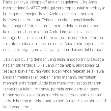
Pada akhirnya, perspektif adalah segalanya. Jika Anda
memandang Slot777 sebagai cara cepat untuk membayar
hutang atau menjadi kaya, Anda akan selalu merasa
kecewa dan tertekan. Tekanan ini akan menghilangkan
kesenangan bermain dan justru mendekatkan Anda pada
kekalahan. Ubah pola pikir Anda. Lihatlah aktivitas ini
sebagai bentuk hiburan berbayar, sama seperti menonton
film atau makan di restoran mahal. Anda membayar untuk
sensasi ketegangan, visual yang indah, dan sedikit harapan.
Jika Anda pulang dengan uang lebih, anggaplah itu sebagai
hadiah tak terduga. Jika uang Anda habis, anggaplah itu
sebagai biaya hiburan yang sudah Anda relakan sejak awal.
Dengan melepaskan beban harus menang, permainan
menjadi lebih ringan. Anda bisa menikmati setiap putaran
tanpa rasa takut. Ironisnya, pemain yang bermain tanpa
beban sering kali adalah mereka yang mendapatkan hasil
terbaik karena mereka mampu berpikir jernih dan berhenti di
saat yang tepat.