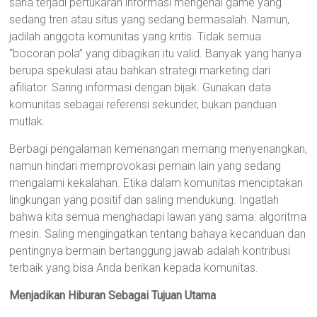
sana terjadi pertukaran informasi mengenai game yang
sedang tren atau situs yang sedang bermasalah. Namun,
jadilah anggota komunitas yang kritis. Tidak semua
“bocoran pola” yang dibagikan itu valid. Banyak yang hanya
berupa spekulasi atau bahkan strategi marketing dari
afiliator. Saring informasi dengan bijak. Gunakan data
komunitas sebagai referensi sekunder, bukan panduan
mutlak.
Berbagi pengalaman kemenangan memang menyenangkan,
namun hindari memprovokasi pemain lain yang sedang
mengalami kekalahan. Etika dalam komunitas menciptakan
lingkungan yang positif dan saling mendukung. Ingatlah
bahwa kita semua menghadapi lawan yang sama: algoritma
mesin. Saling mengingatkan tentang bahaya kecanduan dan
pentingnya bermain bertanggung jawab adalah kontribusi
terbaik yang bisa Anda berikan kepada komunitas.
Menjadikan Hiburan Sebagai Tujuan Utama