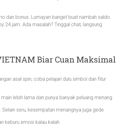
romo dan bonus. Lumayan banget buat nambah saldo
by 24 jam. Ada masalah? Tinggal chat, langsung
VIETNAM Biar Cuan Maksimal
ngan asal spin, coba pelajari dulu simbol dan fitur
isa main lebih lama dan punya banyak peluang menang.
h. Selain seru, kesempatan menangnya juga gede.
gan keburu emosi kalau kalah.