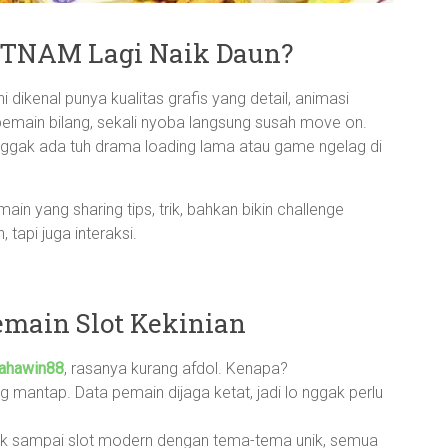
TNAM Lagi Naik Daun?
ni dikenal punya kualitas grafis yang detail, animasi
pemain bilang, sekali nyoba langsung susah move on.
i nggak ada tuh drama loading lama atau game ngelag di
in yang sharing tips, trik, bahkan bikin challenge
tapi juga interaksi.
main Slot Kekinian
ahawin88
, rasanya kurang afdol. Kenapa?
antap. Data pemain dijaga ketat, jadi lo nggak perlu
asik sampai slot modern dengan tema-tema unik, semua