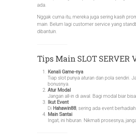
ada.
Nggak cuma itu, mereka juga sering kasih p
main. Belum lagi customer service yang stand
dibantuin.
Tips Main SLOT SERVER 
Kenali Game-nya
Tiap slot punya aturan dan pola sendiri. Ja
bonusnya.
Atur Modal
Jangan all-in di awal. Bagi modal biar b
Ikut Event
Di
Hahawin88
, sering ada event berhadia
Main Santai
Ingat, ini hiburan. Nikmati prosesnya, jan