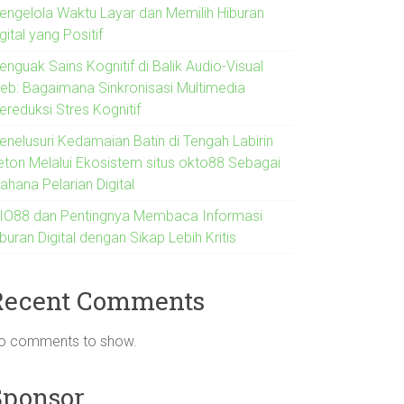
engelola Waktu Layar dan Memilih Hiburan
gital yang Positif
nguak Sains Kognitif di Balik Audio-Visual
eb: Bagaimana Sinkronisasi Multimedia
ereduksi Stres Kognitif
enelusuri Kedamaian Batin di Tengah Labirin
eton Melalui Ekosistem situs okto88 Sebagai
ahana Pelarian Digital
IO88 dan Pentingnya Membaca Informasi
buran Digital dengan Sikap Lebih Kritis
Recent Comments
o comments to show.
Sponsor