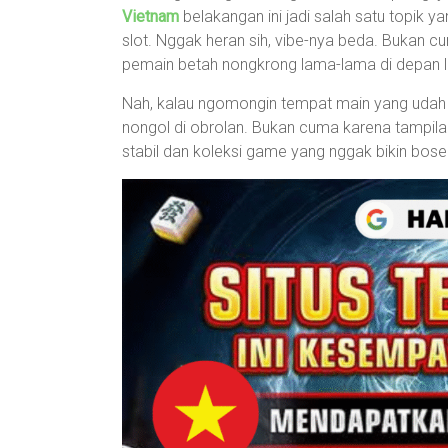
Vietnam
belakangan ini jadi salah satu topik 
slot. Nggak heran sih, vibe-nya beda. Bukan cu
pemain betah nongkrong lama-lama di depan l
Nah, kalau ngomongin tempat main yang udah
nongol di obrolan. Bukan cuma karena tampila
stabil dan koleksi game yang nggak bikin bose